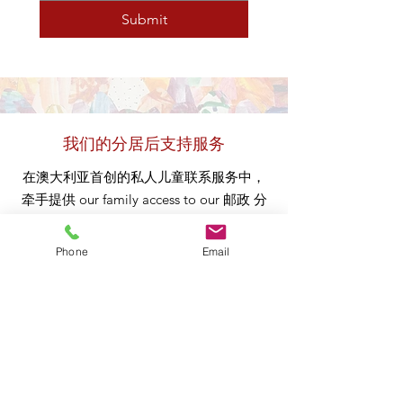
Submit
我们的分居后支持服务
在澳大利亚首创的私人儿童联系服务中，
牵手提供
our
family access to our
邮政
分
离支持程序 设计为 our_cc78198db5-
13bad539的一部分
#alwayschildfocused
方
Phone
Email
法
to 儿童联系安排
.
我们的综合方案，
转移到 Zoom 平台
, has
been wholly created in-
house through continuous collaboration
between our联系团队和离职后支持团队。
计划 提供一系列简短的结构化会议，以应