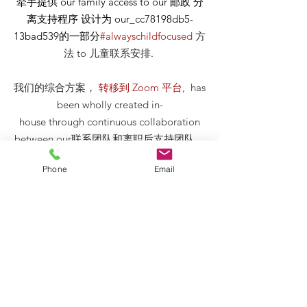
牵手提供
our
family access to our
邮政
分
离支持程序 设计为 our_cc78198db5-
13bad539的一部分
#alwayschildfocused
方
法
to 儿童联系安排
.
我们的综合方案，
转移到 Zoom 平台
, has
been wholly created in-
house through continuous collaboration
between our联系团队和离职后支持团队。
计划 提供一系列简短的结构化会议，以应
Phone
Email
对经历的常见挑战 由经历分居和离婚的父
母 5量身定制_cc781 5cde-3194-bb3b-
136bad5cf58d_parent 的需求。