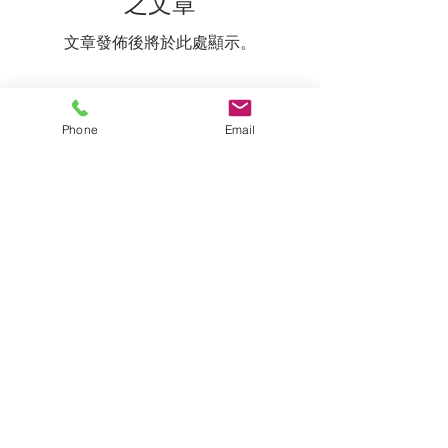
之文章
文章發佈後將於此處顯示。
Phone
Email
准备好与我们一起开始您的旅程了
吗？
下载我们的信息包，包括收费表或
与我们的服务经理讨论您的个人需求。
联系我们