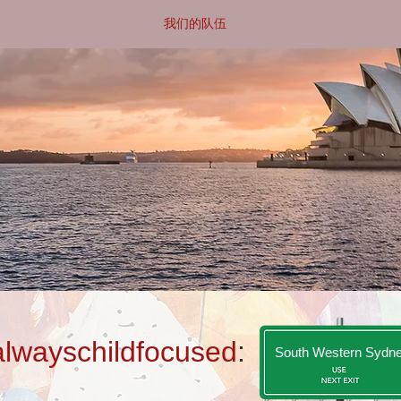
我们的队伍
alwayschildfocused
:
South Western Sydn