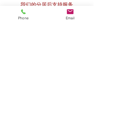
我们的分居后支持服务
在澳大利亚首创的私人儿童联系服务中，
Phone
Email
牵手提供
our
family access to our
邮政
分
离支持程序 设计为 our_cc78198db5-
13bad539的一部分
#alwayschildfocused
方
法
to 儿童联系安排
.
我们的综合方案，
转移到 Zoom 平台
, has
been wholly created in-
house through continuous collaboration
between our联系团队和离职后支持团队。
计划 提供一系列简短的结构化会议，以应
对经历的常见挑战 由经历分居和离婚的父
母 5量身定制_cc781 5cde-3194-bb3b-
136bad5cf58d_parent 的需求。