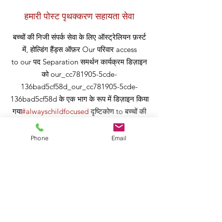
हमारी पोस्ट पृथक्करण सहायता सेवा
बच्चों की निजी संपर्क सेवा के लिए ऑस्ट्रेलियन फ़र्स्ट
में, होल्डिंग हैंड्स ऑफ़र
Our
परिवार access
to our
पद
Separation समर्थन कार्यक्रम डिज़ाइन
को our_cc781905-5cde-
136bad5cf58d_our_cc781905-5cde-
136bad5cf58d के एक भाग के रूप में डिज़ाइन किया
गया
#alwayschildfocused
दृष्टिकोण
to बच्चों की
संपर्क व्यवस्था
.
Phone
Email
हमारा व्यापक कार्यक्रम,
ज़ूम प्लेटफॉर्म पर आयोजित
किया गया
, has गया पूरी तरह से इन-हाउस सहयोग के
माध्यम से बनाया गया संपर्क टीम और पोस्ट सेपरेशन
सपोर्ट टीम। कार्यक्रम अनुभव की गई सामान्य
चुनौतियों का समाधान करने के लिए छोटे, संरचित सत्रों
की एक श्रृंखला प्रदान करता है माता-पिता अलगाव