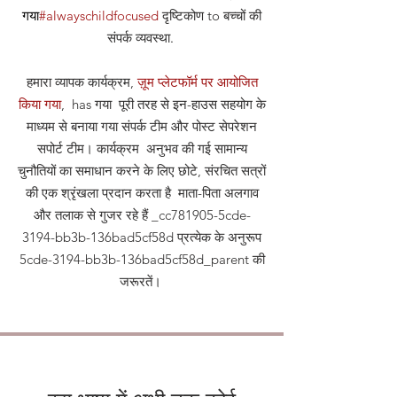
गया
#alwayschildfocused
दृष्टिकोण
to बच्चों की
संपर्क व्यवस्था
.
हमारा व्यापक कार्यक्रम,
ज़ूम प्लेटफॉर्म पर आयोजित
किया गया
, has गया पूरी तरह से इन-हाउस सहयोग के
माध्यम से बनाया गया संपर्क टीम और पोस्ट सेपरेशन
सपोर्ट टीम। कार्यक्रम अनुभव की गई सामान्य
चुनौतियों का समाधान करने के लिए छोटे, संरचित सत्रों
की एक श्रृंखला प्रदान करता है माता-पिता अलगाव
और तलाक से गुजर रहे हैं _cc781905-5cde-
3194-bb3b-136bad5cf58d प्रत्येक के अनुरूप
5cde-3194-bb3b-136bad5cf58d_parent की
जरूरतें।