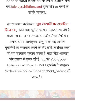
136bad5cf58d के एक भाग के रूप में डिज़ाइन किया
गया
#alwayschildfocused
दृष्टिकोण
to बच्चों की
संपर्क व्यवस्था
.
हमारा व्यापक कार्यक्रम,
ज़ूम प्लेटफॉर्म पर आयोजित
किया गया
, has गया पूरी तरह से इन-हाउस सहयोग के
माध्यम से बनाया गया संपर्क टीम और पोस्ट सेपरेशन
सपोर्ट टीम। कार्यक्रम अनुभव की गई सामान्य
चुनौतियों का समाधान करने के लिए छोटे, संरचित सत्रों
की एक श्रृंखला प्रदान करता है माता-पिता अलगाव
और तलाक से गुजर रहे हैं _cc781905-5cde-
3194-bb3b-136bad5cf58d प्रत्येक के अनुरूप
5cde-3194-bb3b-136bad5cf58d_parent की
जरूरतें।