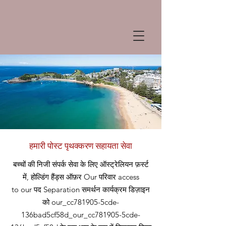
हमारी पोस्ट पृथक्करण सहायता सेवा
बच्चों की निजी संपर्क सेवा के लिए ऑस्ट्रेलियन फ़र्स्ट
में, होल्डिंग हैंड्स ऑफ़र
Our
परिवार access
to our
पद
Separation समर्थन कार्यक्रम डिज़ाइन
को our_cc781905-5cde-
136bad5cf58d_our_cc781905-5cde-