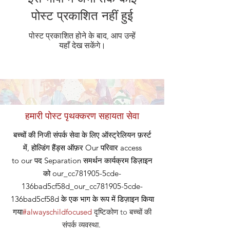
पोस्ट प्रकाशित नहीं हुई
पोस्ट प्रकाशित होने के बाद, आप उन्हें
यहाँ देख सकेंगे।
हमारी पोस्ट पृथक्करण सहायता सेवा
बच्चों की निजी संपर्क सेवा के लिए ऑस्ट्रेलियन फ़र्स्ट
में, होल्डिंग हैंड्स ऑफ़र
Our
परिवार access
to our
पद
Separation समर्थन कार्यक्रम डिज़ाइन
को our_cc781905-5cde-
136bad5cf58d_our_cc781905-5cde-
136bad5cf58d के एक भाग के रूप में डिज़ाइन किया
गया
#alwayschildfocused
दृष्टिकोण
to बच्चों की
संपर्क व्यवस्था
.