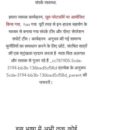
संपर्क व्यवस्था
.
हमारा व्यापक कार्यक्रम,
ज़ूम प्लेटफॉर्म पर आयोजित
किया गया
, has गया पूरी तरह से इन-हाउस सहयोग के
माध्यम से बनाया गया संपर्क टीम और पोस्ट सेपरेशन
सपोर्ट टीम। कार्यक्रम अनुभव की गई सामान्य
चुनौतियों का समाधान करने के लिए छोटे, संरचित सत्रों
की एक श्रृंखला प्रदान करता है माता-पिता अलगाव
और तलाक से गुजर रहे हैं _cc781905-5cde-
3194-bb3b-136bad5cf58d प्रत्येक के अनुरूप
5cde-3194-bb3b-136bad5cf58d_parent की
जरूरतें।
इस भाषा में अभी तक कोई