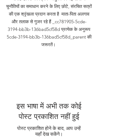
चुनौतियों का समाधान करने के लिए छोटे, संरचित सत्रों
की एक श्रृंखला प्रदान करता है माता-पिता अलगाव
और तलाक से गुजर रहे हैं _cc781905-5cde-
3194-bb3b-136bad5cf58d प्रत्येक के अनुरूप
5cde-3194-bb3b-136bad5cf58d_parent की
जरूरतें।
इस भाषा में अभी तक कोई
पोस्ट प्रकाशित नहीं हुई
पोस्ट प्रकाशित होने के बाद, आप उन्हें
यहाँ देख सकेंगे।