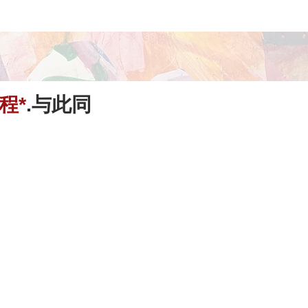
程*
.与此同