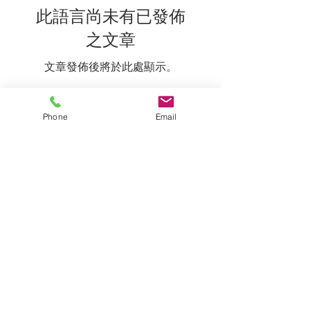
此語言尚未有已發佈
之文章
文章發佈後將於此處顯示。
Phone
Email
准备好与我们一起开始您的旅程了
吗？
下载我们的信息包，包括收费表或
与我们的服务经理讨论您的个人需求。
联系我们