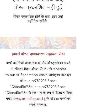
पोस्ट प्रकाशित नहीं हुई
पोस्ट प्रकाशित होने के बाद, आप उन्हें
यहाँ देख सकेंगे।
हमारी पोस्ट पृथक्करण सहायता सेवा
बच्चों की निजी संपर्क सेवा के लिए ऑस्ट्रेलियन फ़र्स्ट
में, होल्डिंग हैंड्स ऑफ़र
Our
परिवार access
to our
पद
Separation समर्थन कार्यक्रम डिज़ाइन
को our_cc781905-5cde-
136bad5cf58d_our_cc781905-5cde-
136bad5cf58d के एक भाग के रूप में डिज़ाइन किया
गया
#alwayschildfocused
दृष्टिकोण
to बच्चों की
संपर्क व्यवस्था
.