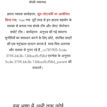
संपर्क व्यवस्था
.
हमारा व्यापक कार्यक्रम,
ज़ूम प्लेटफॉर्म पर आयोजित
किया गया
, has गया पूरी तरह से इन-हाउस सहयोग के
माध्यम से बनाया गया संपर्क टीम और पोस्ट सेपरेशन
सपोर्ट टीम। कार्यक्रम अनुभव की गई सामान्य
चुनौतियों का समाधान करने के लिए छोटे, संरचित सत्रों
की एक श्रृंखला प्रदान करता है माता-पिता अलगाव
और तलाक से गुजर रहे हैं _cc781905-5cde-
3194-bb3b-136bad5cf58d प्रत्येक के अनुरूप
5cde-3194-bb3b-136bad5cf58d_parent की
जरूरतें।
इस भाषा में अभी तक कोई