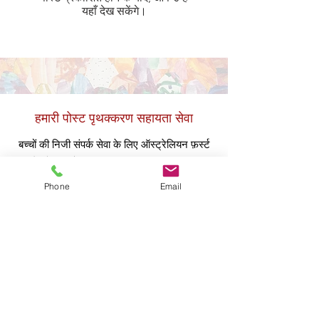
यहाँ देख सकेंगे।
हमारी पोस्ट पृथक्करण सहायता सेवा
बच्चों की निजी संपर्क सेवा के लिए ऑस्ट्रेलियन फ़र्स्ट
में, होल्डिंग हैंड्स ऑफ़र
Our
परिवार access
to our
पद
Separation समर्थन कार्यक्रम डिज़ाइन
Phone
Email
को our_cc781905-5cde-
136bad5cf58d_our_cc781905-5cde-
136bad5cf58d के एक भाग के रूप में डिज़ाइन किया
गया
#alwayschildfocused
दृष्टिकोण
to बच्चों की
संपर्क व्यवस्था
.
हमारा व्यापक कार्यक्रम,
ज़ूम प्लेटफॉर्म पर आयोजित