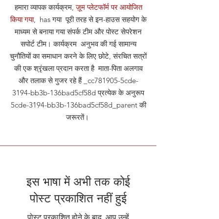
हमारा व्यापक कार्यक्रम,
ज़ूम प्लेटफॉर्म पर आयोजित
किया गया
, has गया पूरी तरह से इन-हाउस सहयोग के
माध्यम से बनाया गया संपर्क टीम और पोस्ट सेपरेशन
सपोर्ट टीम। कार्यक्रम अनुभव की गई सामान्य
चुनौतियों का समाधान करने के लिए छोटे, संरचित सत्रों
की एक श्रृंखला प्रदान करता है माता-पिता अलगाव
और तलाक से गुजर रहे हैं _cc781905-5cde-
3194-bb3b-136bad5cf58d प्रत्येक के अनुरूप
5cde-3194-bb3b-136bad5cf58d_parent की
जरूरतें।
इस भाषा में अभी तक कोई
पोस्ट प्रकाशित नहीं हुई
पोस्ट प्रकाशित होने के बाद, आप उन्हें