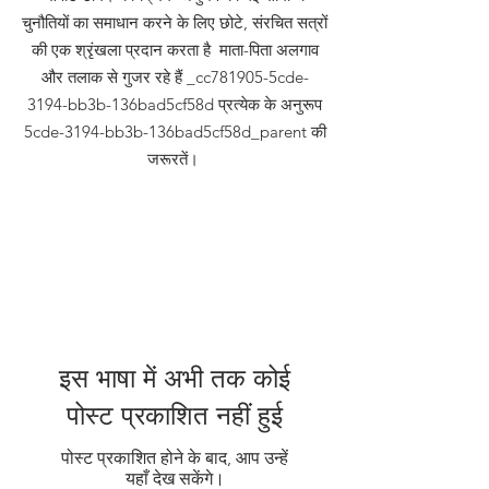
चुनौतियों का समाधान करने के लिए छोटे, संरचित सत्रों
की एक श्रृंखला प्रदान करता है माता-पिता अलगाव
और तलाक से गुजर रहे हैं _cc781905-5cde-
3194-bb3b-136bad5cf58d प्रत्येक के अनुरूप
5cde-3194-bb3b-136bad5cf58d_parent की
जरूरतें।
इस भाषा में अभी तक कोई
पोस्ट प्रकाशित नहीं हुई
पोस्ट प्रकाशित होने के बाद, आप उन्हें
यहाँ देख सकेंगे।