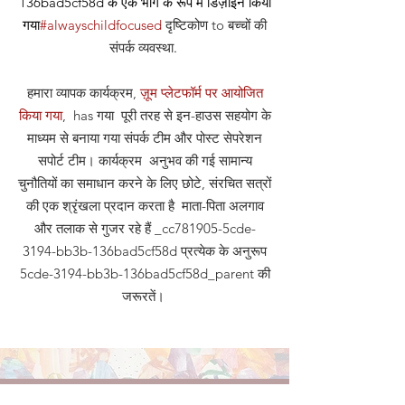
136bad5cf58d के एक भाग के रूप में डिज़ाइन किया
गया
#alwayschildfocused
दृष्टिकोण
to बच्चों की
संपर्क व्यवस्था
.
हमारा व्यापक कार्यक्रम,
ज़ूम प्लेटफॉर्म पर आयोजित
किया गया
, has गया पूरी तरह से इन-हाउस सहयोग के
माध्यम से बनाया गया संपर्क टीम और पोस्ट सेपरेशन
सपोर्ट टीम। कार्यक्रम अनुभव की गई सामान्य
चुनौतियों का समाधान करने के लिए छोटे, संरचित सत्रों
की एक श्रृंखला प्रदान करता है माता-पिता अलगाव
और तलाक से गुजर रहे हैं _cc781905-5cde-
3194-bb3b-136bad5cf58d प्रत्येक के अनुरूप
5cde-3194-bb3b-136bad5cf58d_parent की
जरूरतें।