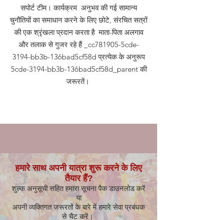
सपोर्ट टीम। कार्यक्रम अनुभव की गई सामान्य
चुनौतियों का समाधान करने के लिए छोटे, संरचित सत्रों
की एक श्रृंखला प्रदान करता है माता-पिता अलगाव
और तलाक से गुजर रहे हैं _cc781905-5cde-
3194-bb3b-136bad5cf58d प्रत्येक के अनुरूप
5cde-3194-bb3b-136bad5cf58d_parent की
जरूरतें।
हमारे साथ अपनी यात्रा शुरू करने के लिए
तैयार हैं?
शुल्क अनुसूची सहित हमारा सूचना पैक डाउनलोड करें
या
अपनी व्यक्तिगत जरूरतों के बारे में हमारे सेवा प्रबंधक
से चैट करें।