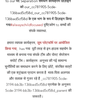
to our
पद
Separation समर्थन कार्यक्रम डिज़ाइन
को our_cc781905-5cde-
136bad5cf58d_our_cc781905-5cde-
136bad5cf58d के एक भाग के रूप में डिज़ाइन किया
गया
#alwayschildfocused
दृष्टिकोण
to बच्चों की
संपर्क व्यवस्था
.
हमारा व्यापक कार्यक्रम,
ज़ूम प्लेटफॉर्म पर आयोजित
किया गया
, has गया पूरी तरह से इन-हाउस सहयोग के
माध्यम से बनाया गया संपर्क टीम और पोस्ट सेपरेशन
सपोर्ट टीम। कार्यक्रम अनुभव की गई सामान्य
चुनौतियों का समाधान करने के लिए छोटे, संरचित सत्रों
की एक श्रृंखला प्रदान करता है माता-पिता अलगाव
और तलाक से गुजर रहे हैं _cc781905-5cde-
3194-bb3b-136bad5cf58d प्रत्येक के अनुरूप
5cde-3194-bb3b-136bad5cf58d_parent की
जरूरतें।