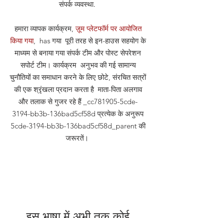
संपर्क व्यवस्था
.
हमारा व्यापक कार्यक्रम,
ज़ूम प्लेटफॉर्म पर आयोजित
किया गया
, has गया पूरी तरह से इन-हाउस सहयोग के
माध्यम से बनाया गया संपर्क टीम और पोस्ट सेपरेशन
सपोर्ट टीम। कार्यक्रम अनुभव की गई सामान्य
चुनौतियों का समाधान करने के लिए छोटे, संरचित सत्रों
की एक श्रृंखला प्रदान करता है माता-पिता अलगाव
और तलाक से गुजर रहे हैं _cc781905-5cde-
3194-bb3b-136bad5cf58d प्रत्येक के अनुरूप
5cde-3194-bb3b-136bad5cf58d_parent की
जरूरतें।
इस भाषा में अभी तक कोई