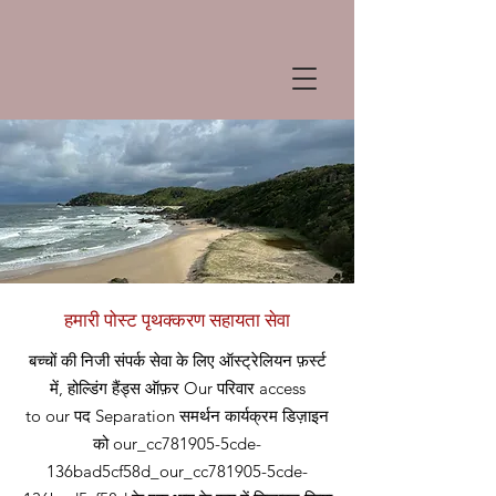
हमारी पोस्ट पृथक्करण सहायता सेवा
बच्चों की निजी संपर्क सेवा के लिए ऑस्ट्रेलियन फ़र्स्ट
में, होल्डिंग हैंड्स ऑफ़र
Our
परिवार access
to our
पद
Separation समर्थन कार्यक्रम डिज़ाइन
को our_cc781905-5cde-
136bad5cf58d_our_cc781905-5cde-