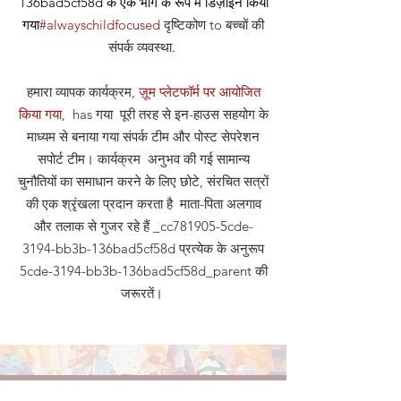
136bad5cf58d के एक भाग के रूप में डिज़ाइन किया
गया
#alwayschildfocused
दृष्टिकोण
to बच्चों की
संपर्क व्यवस्था
.
हमारा व्यापक कार्यक्रम,
ज़ूम प्लेटफॉर्म पर आयोजित
किया गया
, has गया पूरी तरह से इन-हाउस सहयोग के
माध्यम से बनाया गया संपर्क टीम और पोस्ट सेपरेशन
सपोर्ट टीम। कार्यक्रम अनुभव की गई सामान्य
चुनौतियों का समाधान करने के लिए छोटे, संरचित सत्रों
की एक श्रृंखला प्रदान करता है माता-पिता अलगाव
और तलाक से गुजर रहे हैं _cc781905-5cde-
3194-bb3b-136bad5cf58d प्रत्येक के अनुरूप
5cde-3194-bb3b-136bad5cf58d_parent की
जरूरतें।