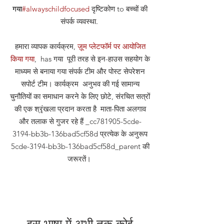
गया
#alwayschildfocused
दृष्टिकोण
to बच्चों की
संपर्क व्यवस्था
.
हमारा व्यापक कार्यक्रम,
ज़ूम प्लेटफॉर्म पर आयोजित
किया गया
, has गया पूरी तरह से इन-हाउस सहयोग के
माध्यम से बनाया गया संपर्क टीम और पोस्ट सेपरेशन
सपोर्ट टीम। कार्यक्रम अनुभव की गई सामान्य
चुनौतियों का समाधान करने के लिए छोटे, संरचित सत्रों
की एक श्रृंखला प्रदान करता है माता-पिता अलगाव
और तलाक से गुजर रहे हैं _cc781905-5cde-
3194-bb3b-136bad5cf58d प्रत्येक के अनुरूप
5cde-3194-bb3b-136bad5cf58d_parent की
जरूरतें।
इस भाषा में अभी तक कोई