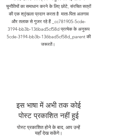
चुनौतियों का समाधान करने के लिए छोटे, संरचित सत्रों
की एक श्रृंखला प्रदान करता है माता-पिता अलगाव
और तलाक से गुजर रहे हैं _cc781905-5cde-
3194-bb3b-136bad5cf58d प्रत्येक के अनुरूप
5cde-3194-bb3b-136bad5cf58d_parent की
जरूरतें।
इस भाषा में अभी तक कोई
पोस्ट प्रकाशित नहीं हुई
पोस्ट प्रकाशित होने के बाद, आप उन्हें
यहाँ देख सकेंगे।