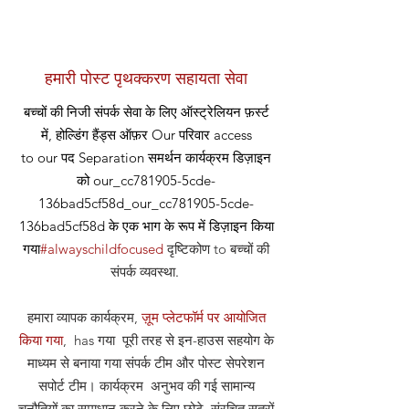
हमारी पोस्ट पृथक्करण सहायता सेवा
बच्चों की निजी संपर्क सेवा के लिए ऑस्ट्रेलियन फ़र्स्ट
में, होल्डिंग हैंड्स ऑफ़र
Our
परिवार access
to our
पद
Separation समर्थन कार्यक्रम डिज़ाइन
को our_cc781905-5cde-
136bad5cf58d_our_cc781905-5cde-
136bad5cf58d के एक भाग के रूप में डिज़ाइन किया
गया
#alwayschildfocused
दृष्टिकोण
to बच्चों की
संपर्क व्यवस्था
.
हमारा व्यापक कार्यक्रम,
ज़ूम प्लेटफॉर्म पर आयोजित
किया गया
, has गया पूरी तरह से इन-हाउस सहयोग के
माध्यम से बनाया गया संपर्क टीम और पोस्ट सेपरेशन
सपोर्ट टीम। कार्यक्रम अनुभव की गई सामान्य
चुनौतियों का समाधान करने के लिए छोटे, संरचित सत्रों