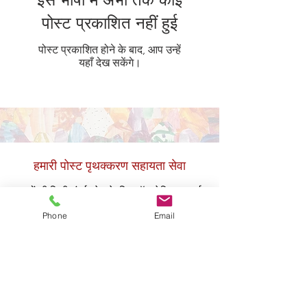
पोस्ट प्रकाशित नहीं हुई
पोस्ट प्रकाशित होने के बाद, आप उन्हें
यहाँ देख सकेंगे।
हमारी पोस्ट पृथक्करण सहायता सेवा
बच्चों की निजी संपर्क सेवा के लिए ऑस्ट्रेलियन फ़र्स्ट
में, होल्डिंग हैंड्स ऑफ़र
Our
परिवार access
Phone
Email
to our
पद
Separation समर्थन कार्यक्रम डिज़ाइन
को our_cc781905-5cde-
136bad5cf58d_our_cc781905-5cde-
136bad5cf58d के एक भाग के रूप में डिज़ाइन किया
गया
#alwayschildfocused
दृष्टिकोण
to बच्चों की