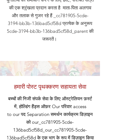
की एक श्रृंखला प्रदान करता है माता-पिता अलगाव
और तलाक से गुजर रहे हैं _cc781905-5cde-
3194-bb3b-136bad5cf58d प्रत्येक के अनुरूप
5cde-3194-bb3b-136bad5cf58d_parent की
जरूरतें।
हमारी पोस्ट पृथक्करण सहायता सेवा
बच्चों की निजी संपर्क सेवा के लिए ऑस्ट्रेलियन फ़र्स्ट
में, होल्डिंग हैंड्स ऑफ़र
Our
परिवार access
to our
पद
Separation समर्थन कार्यक्रम डिज़ाइन
को our_cc781905-5cde-
136bad5cf58d_our_cc781905-5cde-
136bad5cf58d के एक भाग के रूप में डिज़ाइन किया