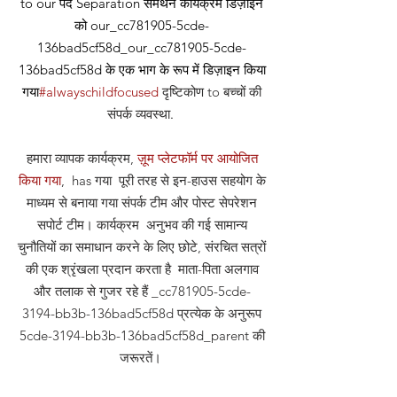
to our
पद
Separation समर्थन कार्यक्रम डिज़ाइन
को our_cc781905-5cde-
136bad5cf58d_our_cc781905-5cde-
136bad5cf58d के एक भाग के रूप में डिज़ाइन किया
गया
#alwayschildfocused
दृष्टिकोण
to बच्चों की
संपर्क व्यवस्था
.
हमारा व्यापक कार्यक्रम,
ज़ूम प्लेटफॉर्म पर आयोजित
किया गया
, has गया पूरी तरह से इन-हाउस सहयोग के
माध्यम से बनाया गया संपर्क टीम और पोस्ट सेपरेशन
सपोर्ट टीम। कार्यक्रम अनुभव की गई सामान्य
चुनौतियों का समाधान करने के लिए छोटे, संरचित सत्रों
की एक श्रृंखला प्रदान करता है माता-पिता अलगाव
और तलाक से गुजर रहे हैं _cc781905-5cde-
3194-bb3b-136bad5cf58d प्रत्येक के अनुरूप
5cde-3194-bb3b-136bad5cf58d_parent की
जरूरतें।