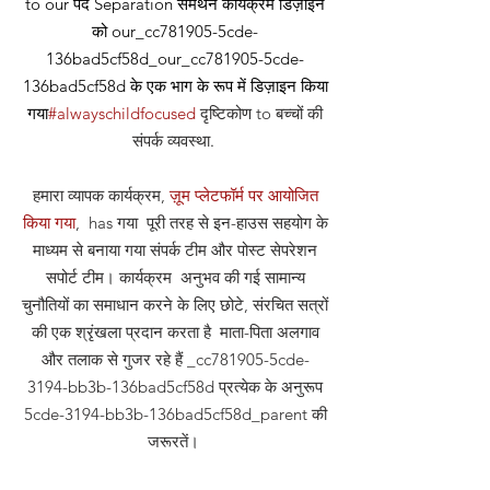
to our
पद
Separation समर्थन कार्यक्रम डिज़ाइन
को our_cc781905-5cde-
136bad5cf58d_our_cc781905-5cde-
136bad5cf58d के एक भाग के रूप में डिज़ाइन किया
गया
#alwayschildfocused
दृष्टिकोण
to बच्चों की
संपर्क व्यवस्था
.
हमारा व्यापक कार्यक्रम,
ज़ूम प्लेटफॉर्म पर आयोजित
किया गया
, has गया पूरी तरह से इन-हाउस सहयोग के
माध्यम से बनाया गया संपर्क टीम और पोस्ट सेपरेशन
सपोर्ट टीम। कार्यक्रम अनुभव की गई सामान्य
चुनौतियों का समाधान करने के लिए छोटे, संरचित सत्रों
की एक श्रृंखला प्रदान करता है माता-पिता अलगाव
और तलाक से गुजर रहे हैं _cc781905-5cde-
3194-bb3b-136bad5cf58d प्रत्येक के अनुरूप
5cde-3194-bb3b-136bad5cf58d_parent की
जरूरतें।