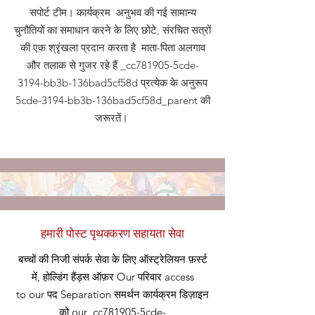
सपोर्ट टीम। कार्यक्रम अनुभव की गई सामान्य
चुनौतियों का समाधान करने के लिए छोटे, संरचित सत्रों
की एक श्रृंखला प्रदान करता है माता-पिता अलगाव
और तलाक से गुजर रहे हैं _cc781905-5cde-
3194-bb3b-136bad5cf58d प्रत्येक के अनुरूप
5cde-3194-bb3b-136bad5cf58d_parent की
जरूरतें।
हमारी पोस्ट पृथक्करण सहायता सेवा
बच्चों की निजी संपर्क सेवा के लिए ऑस्ट्रेलियन फ़र्स्ट
में, होल्डिंग हैंड्स ऑफ़र
Our
परिवार access
to our
पद
Separation समर्थन कार्यक्रम डिज़ाइन
को our_cc781905-5cde-