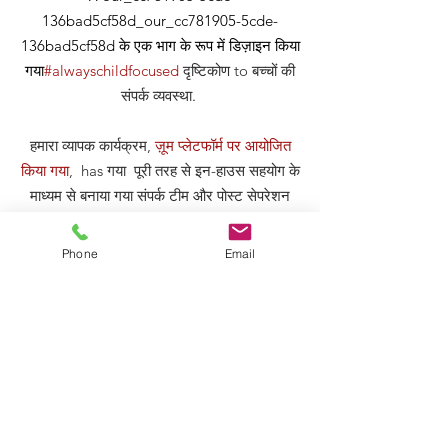
136bad5cf58d_our_cc781905-5cde-
136bad5cf58d के एक भाग के रूप में डिज़ाइन किया
गया
#alwayschildfocused
दृष्टिकोण
to बच्चों की
संपर्क व्यवस्था
.
हमारा व्यापक कार्यक्रम,
ज़ूम प्लेटफॉर्म पर आयोजित
किया गया
, has गया पूरी तरह से इन-हाउस सहयोग के
माध्यम से बनाया गया संपर्क टीम और पोस्ट सेपरेशन
सपोर्ट टीम। कार्यक्रम अनुभव की गई सामान्य
चुनौतियों का समाधान करने के लिए छोटे, संरचित सत्रों
Phone
Email
की एक श्रृंखला प्रदान करता है माता-पिता अलगाव
और तलाक से गुजर रहे हैं _cc781905-5cde-
3194-bb3b-136bad5cf58d प्रत्येक के अनुरूप
5cde-3194-bb3b-136bad5cf58d_parent की
जरूरतें।